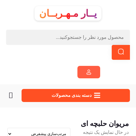
یــار مـهـربــان
دسته‌ بندی محصولات
مریوان حلبچه ای
در حال نمایش یک نتیجه