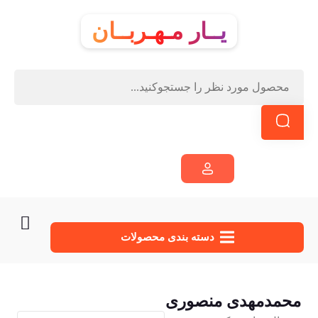
یــار مـهـربــان
دسته‌ بندی محصولات
محمدمهدی منصوری