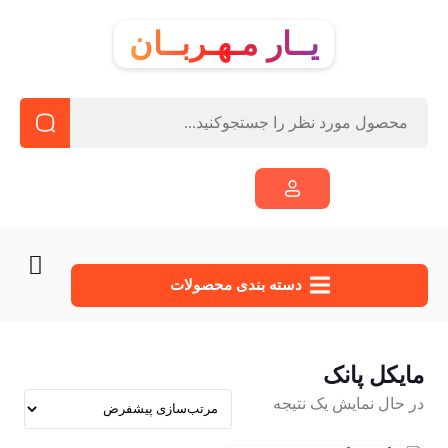
یــار مـهـربــان
دسته‌ بندی محصولات
مایکل پانک
در حال نمایش یک نتیجه