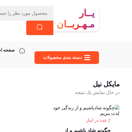
یــار
مـهـربــان
صفحه ا
دسته‌ بندی محصولات
مایکل نیل
در حال نمایش یک نتیجه
2 عدد در انبار
چگونه شاد باشیم و از