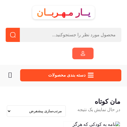
یــار مـهـربــان
دسته‌ بندی محصولات
مان کوتاه
در حال نمایش یک نتیجه