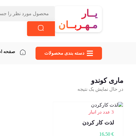
یــار
مـهـربــان
صفحه ا
دسته‌ بندی محصولات
ماری کوندو
در حال نمایش یک نتیجه
3 عدد در انبار
لذت کار کردن
16,50
€