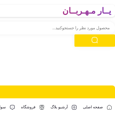
یــار مـهـربــان
صفحه اصلی
آرشیو بلاگ
فروشگاه
سوال