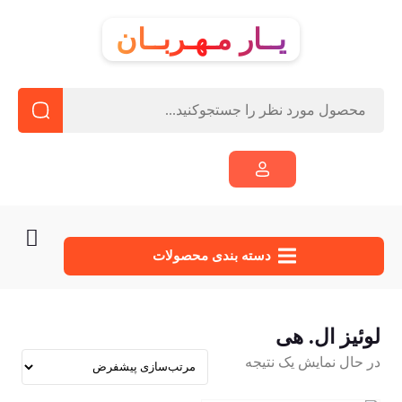
یــار مـهـربــان
دسته‌ بندی محصولات
لوئیز ال. هی
در حال نمایش یک نتیجه