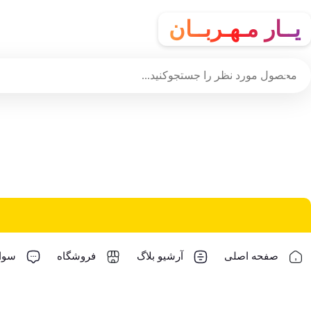
یــار مـهـربــان
صفحه اصلی
آرشیو بلاگ
فروشگاه
سوال