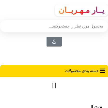
یــار مـهـربــان
دسته‌ بندی محصولات
فوتبال