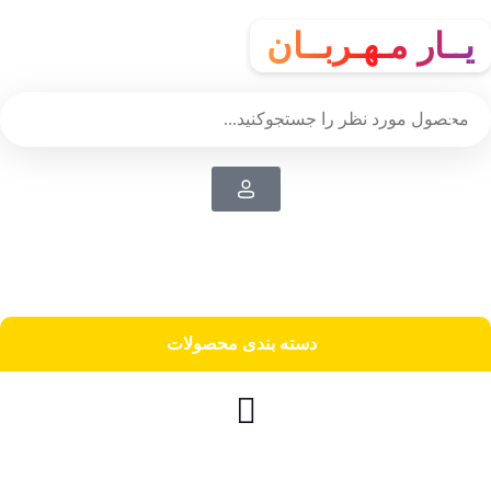
یــار مـهـربــان
دسته‌ بندی محصولات