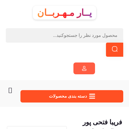
یــار مـهـربــان
دسته‌ بندی محصولات
فریبا فتحی پور