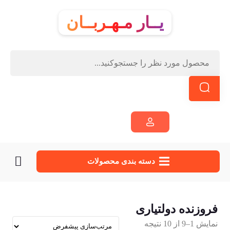
یــار مـهـربــان
دسته‌ بندی محصولات
فروزنده دولتیاری
نمایش 1–9 از 10 نتیجه