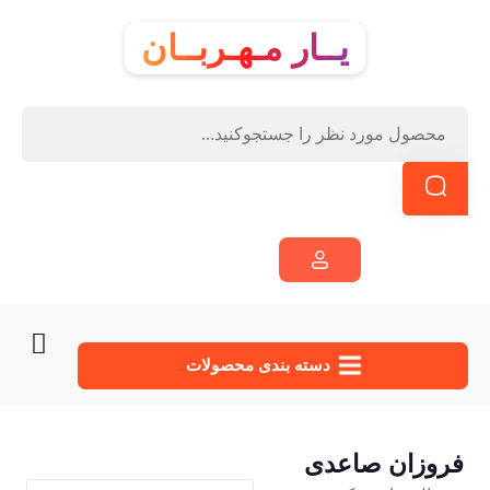
یــار مـهـربــان
دسته‌ بندی محصولات
فروزان صاعدی