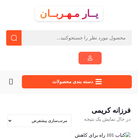
یــار مـهـربــان
دسته‌ بندی محصولات
فرزانه کریمی
در حال نمایش یک نتیجه