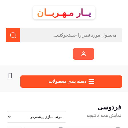
یــار مـهـربــان
دسته‌ بندی محصولات
فردوسی
نمایش همه 2 نتیجه