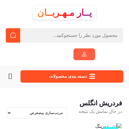
یــار مـهـربــان
دسته‌ بندی محصولات
فردریش انگلس
در حال نمایش یک نتیجه