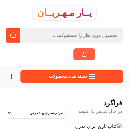
یــار مـهـربــان
دسته‌ بندی محصولات
فراگرد
در حال نمایش یک نتیجه