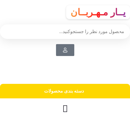
یــار مـهـربــان
دسته‌ بندی محصولات