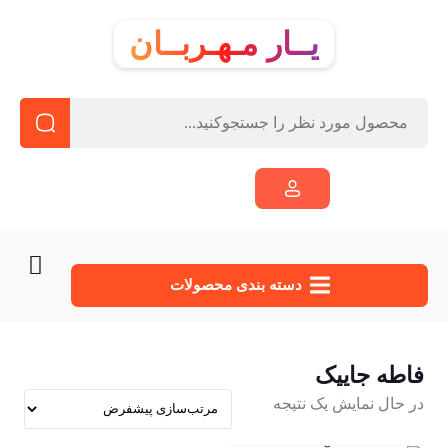
یــار مـهـربــان
دسته‌ بندی محصولات
فاطه جاییک
در حال نمایش یک نتیجه