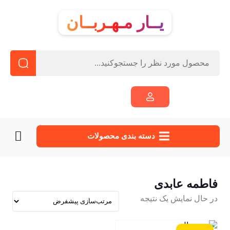
یــار مـهـربــان
دسته‌ بندی محصولات
فاطمه عابدی
در حال نمایش یک نتیجه