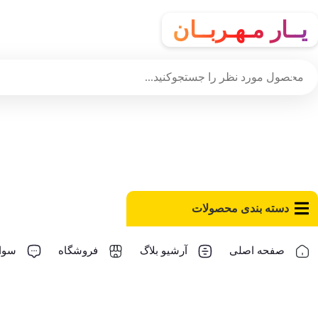
یــار مـهـربــان
دسته‌ بندی محصولات
صفحه اصلی
آرشیو بلاگ
فروشگاه
سوال