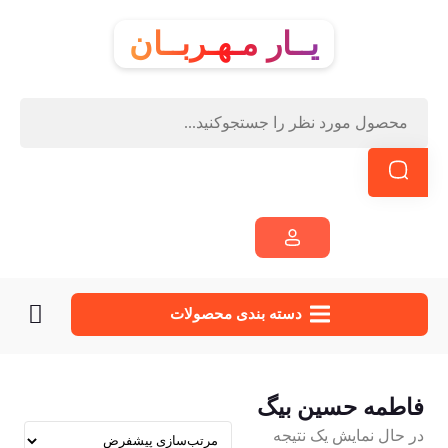
یــار مـهـربــان
دسته‌ بندی محصولات
فاطمه حسین بیگ
در حال نمایش یک نتیجه