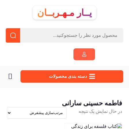
یــار مـهـربــان
دسته‌ بندی محصولات
فاطمه حسینی سارانی
در حال نمایش یک نتیجه