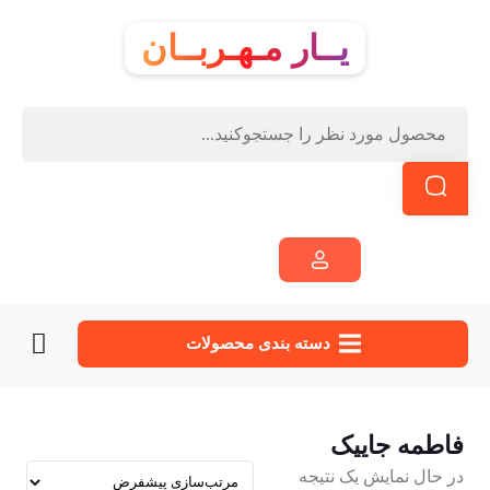
یــار مـهـربــان
دسته‌ بندی محصولات
فاطمه جاییک
در حال نمایش یک نتیجه