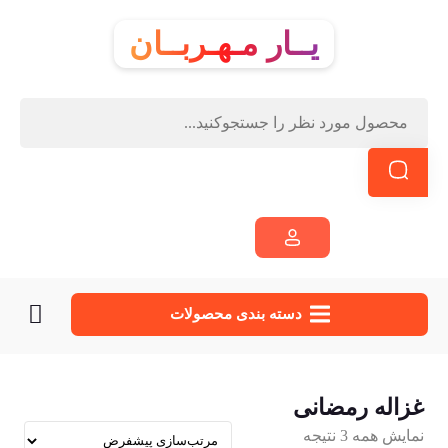
یــار مـهـربــان
دسته‌ بندی محصولات
غزاله رمضانی
نمایش همه 3 نتیجه