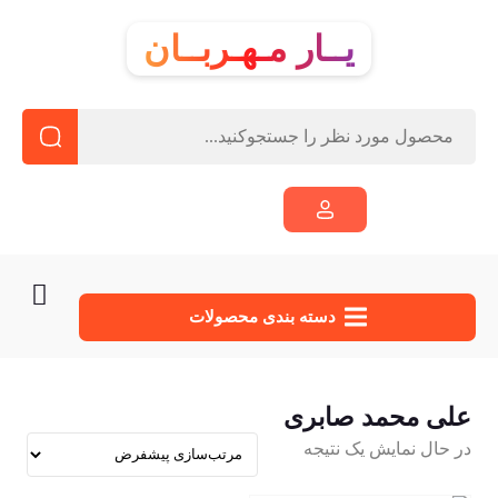
یــار مـهـربــان
دسته‌ بندی محصولات
علی محمد صابری
در حال نمایش یک نتیجه