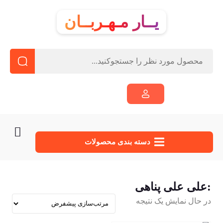
یــار مـهـربــان
دسته‌ بندی محصولات
:علی علی پناهی
در حال نمایش یک نتیجه