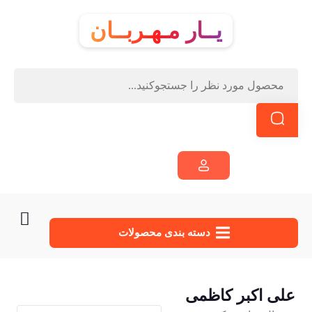
یــار مـهـربــان
دسته‌ بندی محصولات
علی اکبر کاظمی