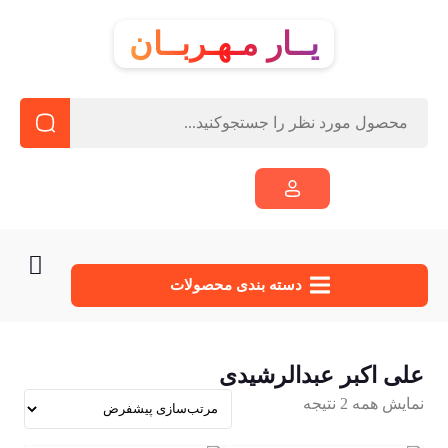
یــار مـهـربــان
دسته‌ بندی محصولات
علی اکبر عبدالرشیدی
نمایش همه 2 نتیجه