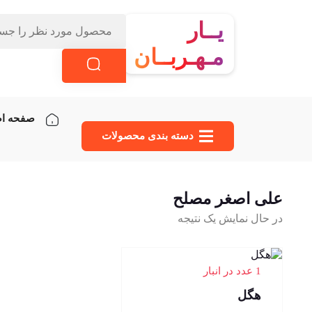
یــار
مـهـربــان
صفحه ا
دسته‌ بندی محصولات
علی اصغر مصلح
در حال نمایش یک نتیجه
1 عدد در انبار
هگل