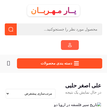
یــار مـهـربــان
دسته‌ بندی محصولات
علی اصغر حلبی
در حال نمایش یک نتیجه