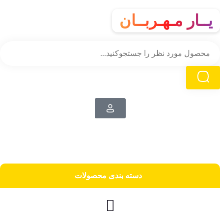
یــار مـهـربــان
دسته‌ بندی محصولات