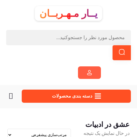
یــار مـهـربــان
دسته‌ بندی محصولات
عشق در ادبیات
در حال نمایش یک نتیجه