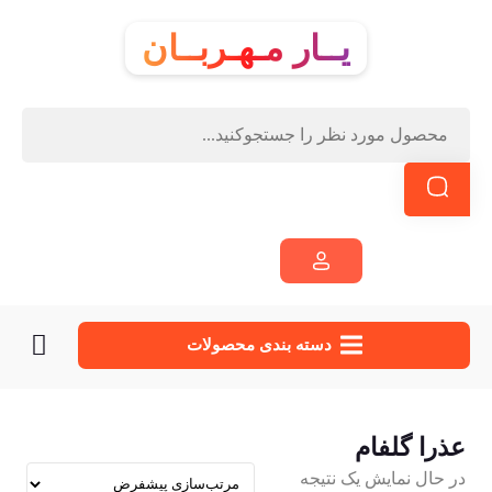
یــار مـهـربــان
دسته‌ بندی محصولات
عذرا گلفام
در حال نمایش یک نتیجه