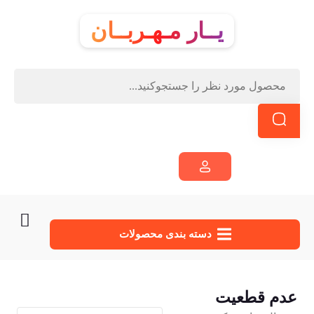
یــار مـهـربــان
دسته‌ بندی محصولات
عدم قطعیت