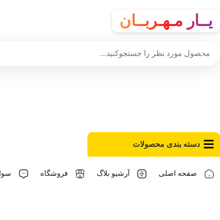
یــار مـهـربــان
دسته‌ بندی محصولات
صفحه اصلی
آرشیو بلاگ
فروشگاه
سوال