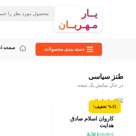
یــار
مـهـربــان
صفحه ا
دسته‌ بندی محصولات
طنز سیاسی
در حال نمایش یک نتیجه
%15 تخفیف!
4 عدد در انبار
کاروان اسلام صادق
هدایت
8,50
€
10,00
€