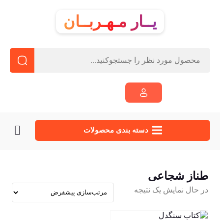
یــار مـهـربــان
دسته‌ بندی محصولات
طناز شجاعی
در حال نمایش یک نتیجه