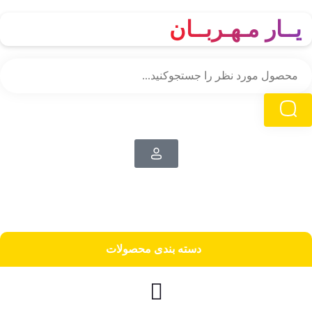
یــار مـهـربــان
دسته‌ بندی محصولات