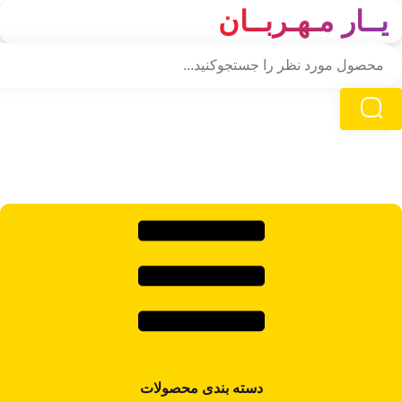
یــار مـهـربــان
دسته‌ بندی محصولات