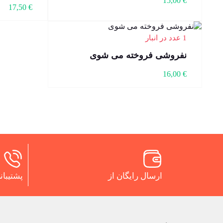
15,00
€
17,50
€
1 عدد در انبار
نفروشی فروخته می شوی
16,00
€
ارسال رایگان از
پشتیبانی 24 س
.