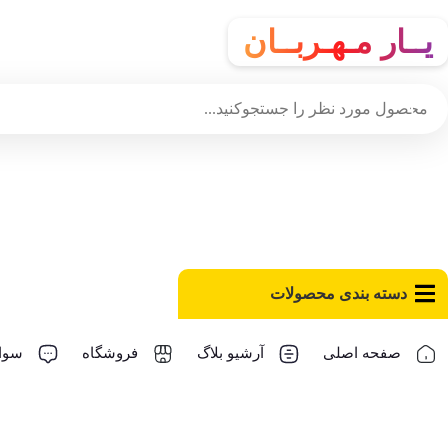
یــار مـهـربــان
دسته‌ بندی محصولات
صفحه اصلی
آرشیو بلاگ
فروشگاه
سوال