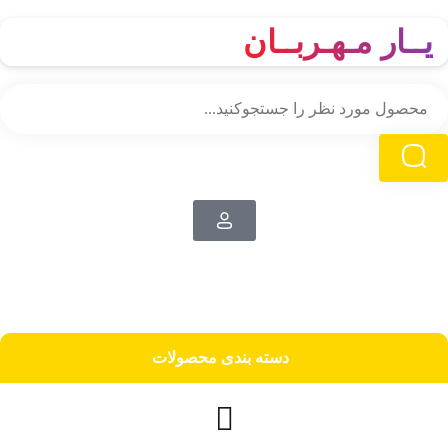
یــار مـهـربــان
دسته‌ بندی محصولات