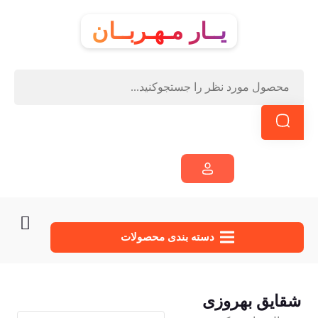
یــار مـهـربــان
دسته‌ بندی محصولات
شقایق بهروزی