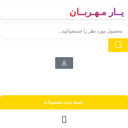
یــار مـهـربــان
دسته‌ بندی محصولات