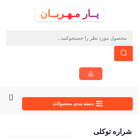
یــار مـهـربــان
دسته‌ بندی محصولات
شراره توکلی