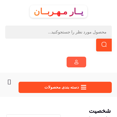
یــار مـهـربــان
دسته‌ بندی محصولات
شخصیت