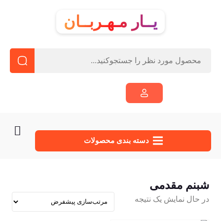
یــار مـهـربــان
دسته‌ بندی محصولات
شبنم مقدمی
در حال نمایش یک نتیجه