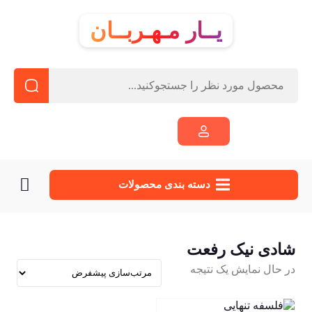
یــار مـهـربــان
دسته‌ بندی محصولات
شادی نیک رفعت
در حال نمایش یک نتیجه